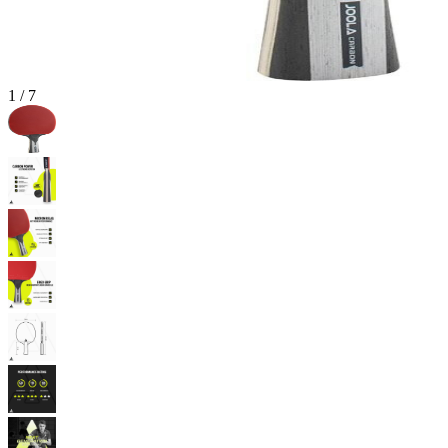
1
/
7