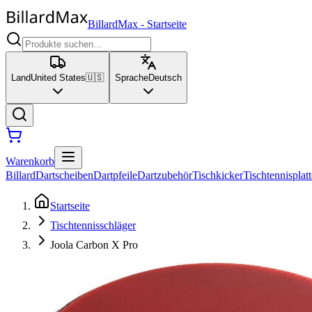
BillardMax
-
Startseite
Land
United States
🇺🇸
Sprache
Deutsch
Warenkorb
Billard
Dartscheiben
Dartpfeile
Dartzubehör
Tischkicker
Tischtennisplat
Startseite
Tischtennisschläger
Joola Carbon X Pro