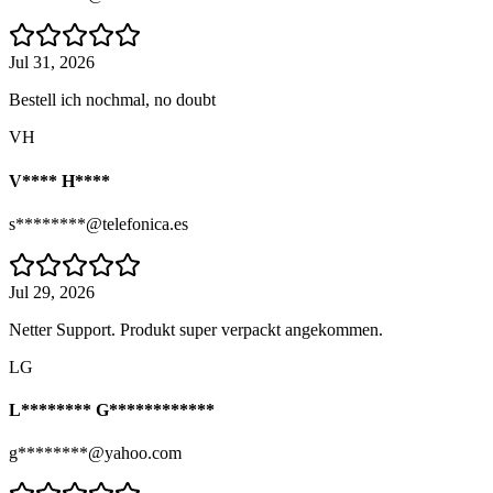
Jul 31, 2026
Bestell ich nochmal, no doubt
VH
V**** H****
s********@telefonica.es
Jul 29, 2026
Netter Support. Produkt super verpackt angekommen.
LG
L******** G************
g********@yahoo.com