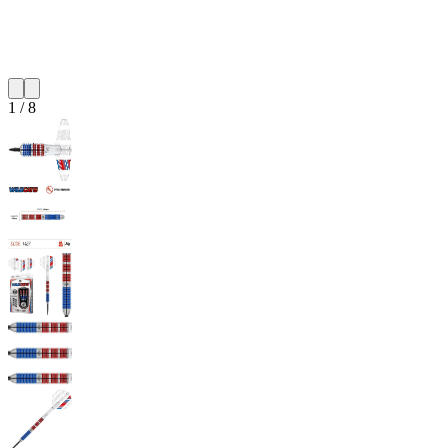
1
/
8