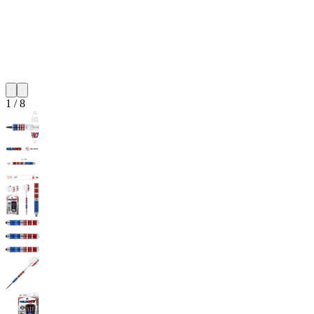
1
/
8