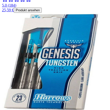
5.0
(
184
)
25,59 €
Produkt ansehen