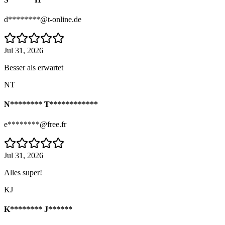
d********@t-online.de
Jul 31, 2026
Besser als erwartet
NT
N******** T************
e********@free.fr
Jul 31, 2026
Alles super!
KJ
K******** J******