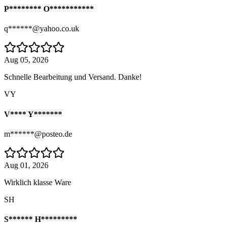
P******** O***********
q******@yahoo.co.uk
Aug 05, 2026
Schnelle Bearbeitung und Versand. Danke!
VY
V**** Y*******
m******@posteo.de
Aug 01, 2026
Wirklich klasse Ware
SH
S****** H*********