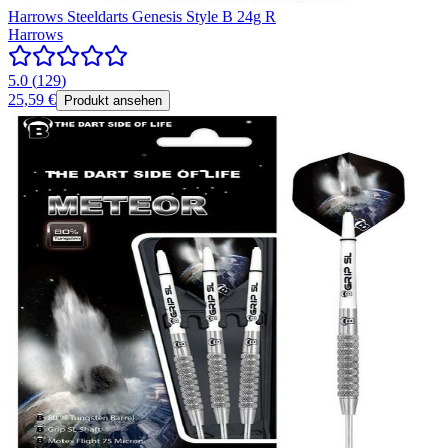
Harrows Steeldarts Genesis Style B 24g R
Harrows
5.0
(
129
)
25,59 €
Produkt ansehen