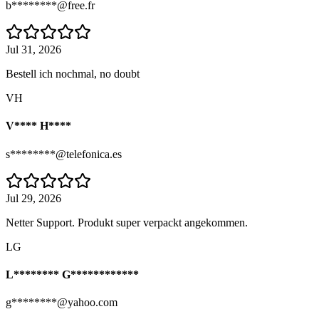
b********@free.fr
Jul 31, 2026
Bestell ich nochmal, no doubt
VH
V**** H****
s********@telefonica.es
Jul 29, 2026
Netter Support. Produkt super verpackt angekommen.
LG
L******** G************
g********@yahoo.com