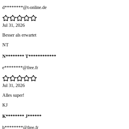
d********@t-online.de
Jul 31, 2026
Besser als erwartet
NT
N******** T************
e********@free.fr
Jul 31, 2026
Alles super!
KJ
K******** J******
b********@free.fr