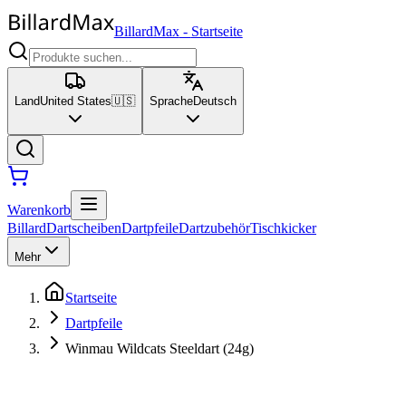
BillardMax
-
Startseite
Land
United States
🇺🇸
Sprache
Deutsch
Warenkorb
Billard
Dartscheiben
Dartpfeile
Dartzubehör
Tischkicker
Mehr
Startseite
Dartpfeile
Winmau Wildcats Steeldart (24g)