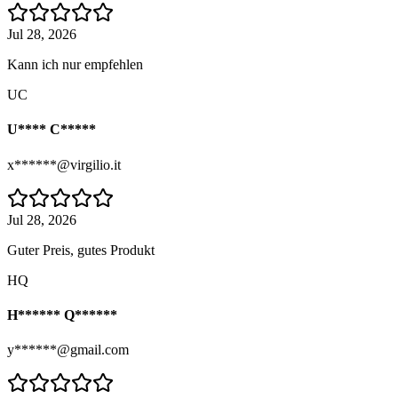
Jul 28, 2026
Kann ich nur empfehlen
UC
U**** C*****
x******@virgilio.it
Jul 28, 2026
Guter Preis, gutes Produkt
HQ
H****** Q******
y******@gmail.com