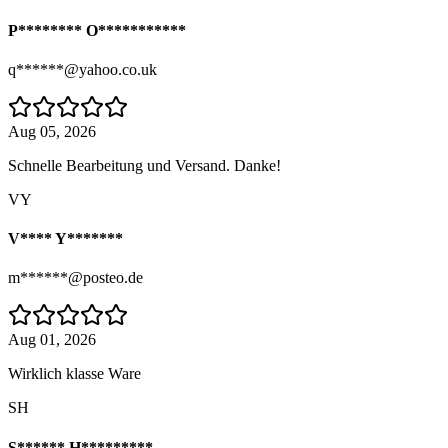
P******** O***********
q******@yahoo.co.uk
Aug 05, 2026
Schnelle Bearbeitung und Versand. Danke!
VY
V**** Y*******
m******@posteo.de
Aug 01, 2026
Wirklich klasse Ware
SH
S****** H*********