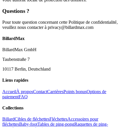
Questions ?
Pour toute question concernant cette Politique de confidentialité,
veuillez nous contacter à privacy@billardmax.com
BillardMax
BillardMax GmbH
Taubenstraße 7
10117 Berlin, Deutschland
Liens rapides
Accueil
À propos
Contact
Carrières
Points bonus
Options de
paiement
FAQ
Collections
Billard
Cibles de fléchettes
Fléchettes
Accessoires pour
fléchettes
Baby-foot
Tables de ping-pong
Raquettes de ping-