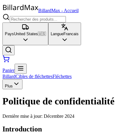
BillardMax
-
Accueil
Pays
United States
🇺🇸
Langue
Francais
Panier
Billard
Cibles de fléchettes
Fléchettes
Plus
Politique de confidentialité
Dernière mise à jour
:
Décembre 2024
Introduction