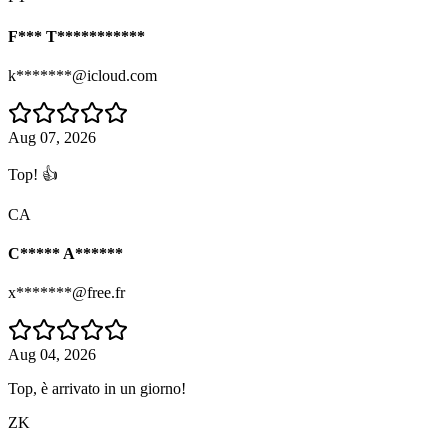
F*** T***********
k*******@icloud.com
Aug 07, 2026
Top! 👍
CA
C***** A******
x*******@free.fr
Aug 04, 2026
Top, è arrivato in un giorno!
ZK