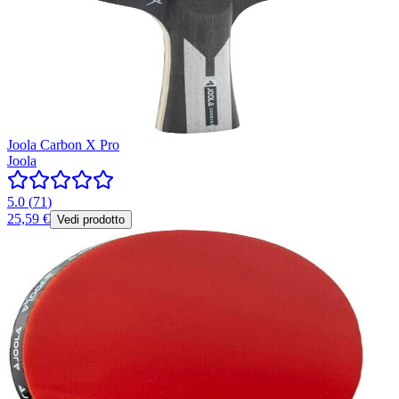
Joola Carbon X Pro
Joola
5.0
(
71
)
25,59 €
Vedi prodotto