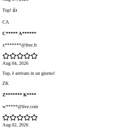
Top! 👍
CA
C***** A******
x*******@free.fr
Aug 04, 2026
Top, è arrivato in un giorno!
ZK
Z******* K****
w*****@live.com
Aug 02, 2026