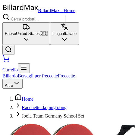
BillardMax
-
Home
Paese
United States
🇺🇸
Lingua
Italiano
Carrello
Biliardo
Bersagli per freccette
Freccette
Altro
Home
Racchette da ping pong
Joola Team Germany School Set