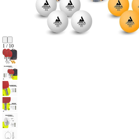
1
/
10