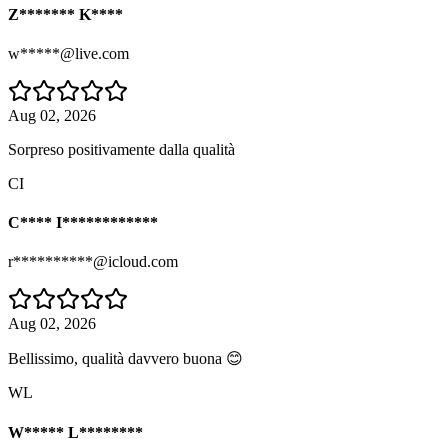
Z******* K****
w*****@live.com
Aug 02, 2026
Sorpreso positivamente dalla qualità
CI
C**** I************
r**********@icloud.com
Aug 02, 2026
Bellissimo, qualità davvero buona 😊
WL
W***** L********