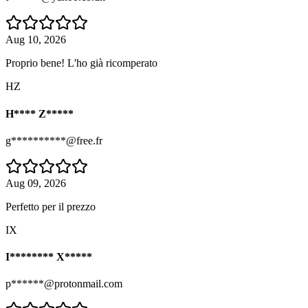
Aug 10, 2026
Proprio bene! L'ho già ricomperato
HZ
H**** Z*****
g**********@free.fr
Aug 09, 2026
Perfetto per il prezzo
IX
I******** X*****
p******@protonmail.com