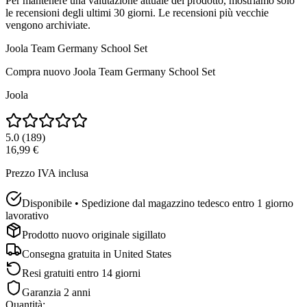
Per mantenere una valutazione attuale del prodotto, mostriamo solo
le recensioni degli ultimi 30 giorni. Le recensioni più vecchie
vengono archiviate.
Joola Team Germany School Set
Compra nuovo
Joola Team Germany School Set
Joola
5.0
(
189
)
16,99 €
Prezzo IVA inclusa
Disponibile • Spedizione dal magazzino tedesco entro 1 giorno
lavorativo
Prodotto nuovo originale sigillato
Consegna gratuita in
United States
Resi gratuiti entro 14 giorni
Garanzia 2 anni
Quantità
: