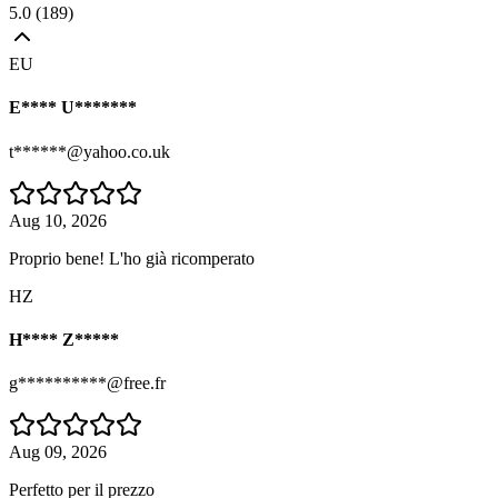
5.0
(
189
)
EU
E**** U*******
t******@yahoo.co.uk
Aug 10, 2026
Proprio bene! L'ho già ricomperato
HZ
H**** Z*****
g**********@free.fr
Aug 09, 2026
Perfetto per il prezzo