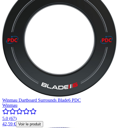
Winmau Dartboard Surrounds Blade6 PDC
Winmau
5.0
(
67
)
42,59 €
Voir le produit