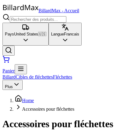
BillardMax
-
Accueil
Pays
United States
🇺🇸
Langue
Francais
Panier
Billard
Cibles de fléchettes
Fléchettes
Plus
Home
Accessoires pour fléchettes
Accessoires pour fléchettes