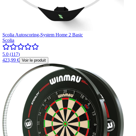
Scolia Autoscoring-System Home 2 Basic
Scolia
5.0
(
117
)
423,99 €
Voir le produit