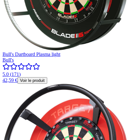
Bull's Dartboard Plasma light
Bull's
5.0
(
171
)
42,59 €
Voir le produit