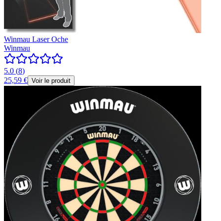
Winmau Laser Oche
Winmau
5.0
(
8
)
25,59 €
Voir le produit