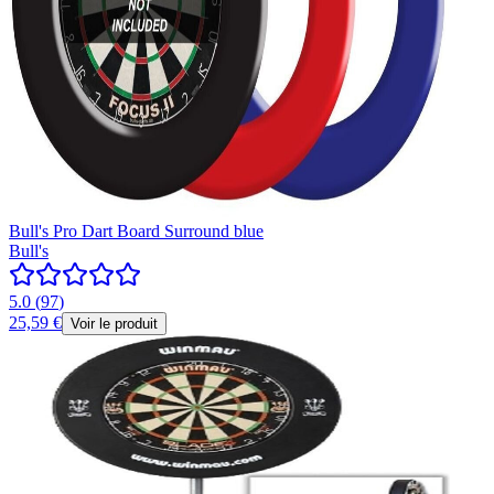
Bull's Pro Dart Board Surround blue
Bull's
5.0
(
97
)
25,59 €
Voir le produit