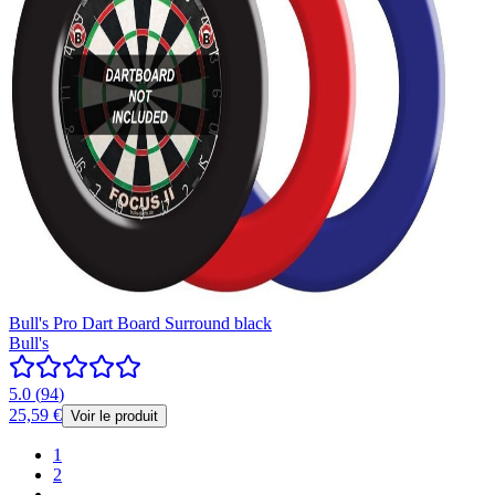
Bull's Pro Dart Board Surround black
Bull's
5.0
(
94
)
25,59 €
Voir le produit
1
2
...