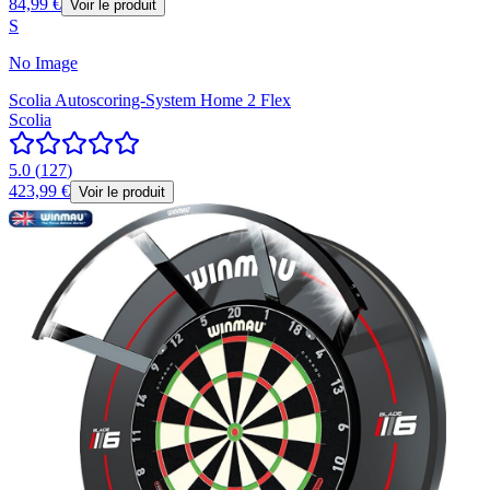
84,99 €
Voir le produit
S
No Image
Scolia Autoscoring-System Home 2 Flex
Scolia
5.0
(
127
)
423,99 €
Voir le produit