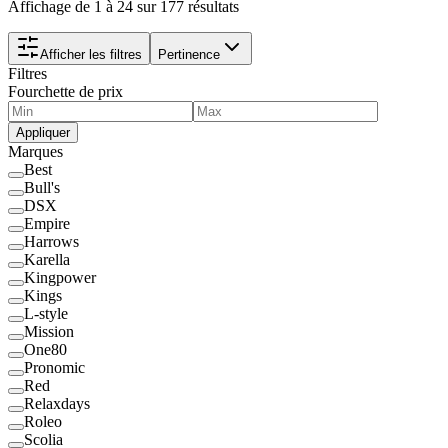
Affichage de 1 à 24 sur 177 résultats
Afficher les filtres
Pertinence
Filtres
Fourchette de prix
Appliquer
Marques
Best
Bull's
DSX
Empire
Harrows
Karella
Kingpower
Kings
L-style
Mission
One80
Pronomic
Red
Relaxdays
Roleo
Scolia