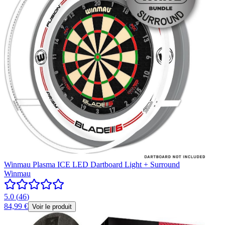
Winmau Plasma ICE LED Dartboard Light + Surround
Winmau
5.0
(
46
)
84,99 €
Voir le produit