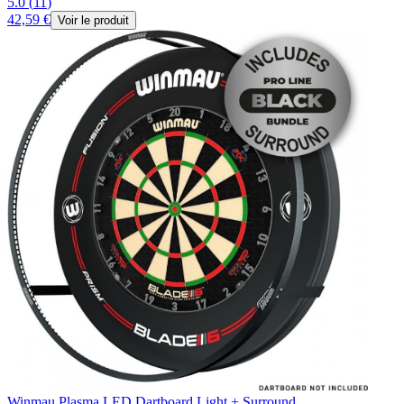
5.0
(
11
)
42,59 €
Voir le produit
Winmau Plasma LED Dartboard Light + Surround