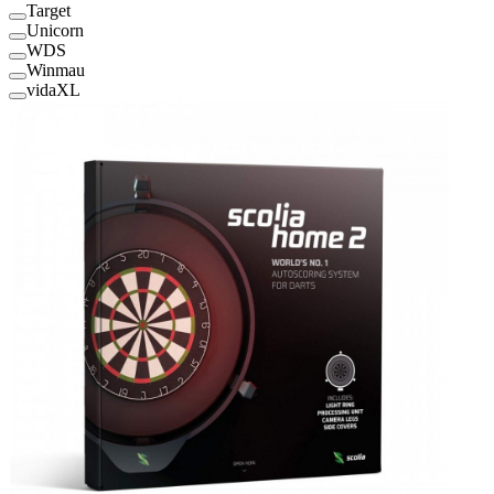
Target
Unicorn
WDS
Winmau
vidaXL