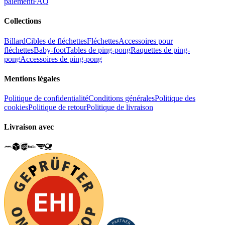
paiement
FAQ
Collections
Billard
Cibles de fléchettes
Fléchettes
Accessoires pour
fléchettes
Baby-foot
Tables de ping-pong
Raquettes de ping-
pong
Accessoires de ping-pong
Mentions légales
Politique de confidentialité
Conditions générales
Politique des
cookies
Politique de retour
Politique de livraison
Livraison avec