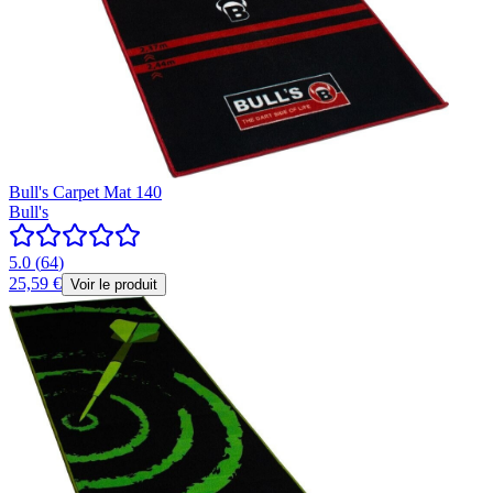
Bull's Carpet Mat 140
Bull's
5.0
(
64
)
25,59 €
Voir le produit