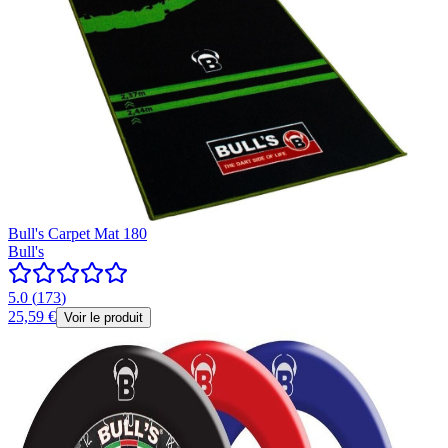
Bull's Carpet Mat 180
Bull's
5.0
(
173
)
25,59 €
Voir le produit