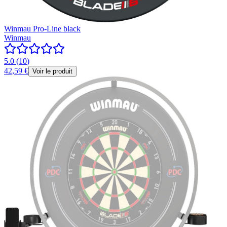
Winmau Pro-Line black
Winmau
5.0
(
10
)
42,59 €
Voir le produit