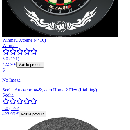
Winmau Xtreme (4410)
Winmau
5.0
(
131
)
42,59 €
Voir le produit
S
No Image
Scolia Autoscoring-System Home 2 Flex (Lighting)
Scolia
5.0
(
146
)
423,99 €
Voir le produit